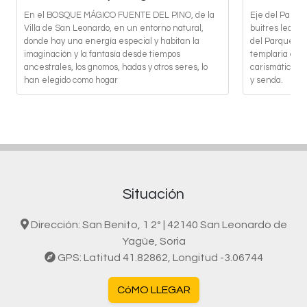
En el BOSQUE MÁGICO FUENTE DEL PINO, de la
Eje del Parque
Villa de San Leonardo, en un entorno natural,
buitres leonad
donde hay una energía especial y habitan la
del Parque, en
imaginación y la fantasía desde tiempos
templaria de 
ancestrales, los gnomos, hadas y otros seres, lo
carismáticos.
han elegido como hogar
y senda.
Situación
Dirección: San Benito, 1 2º | 42140 San Leonardo de
Yagüe, Soria
GPS: Latitud 41.82862, Longitud -3.06744
CóMO LLEGAR