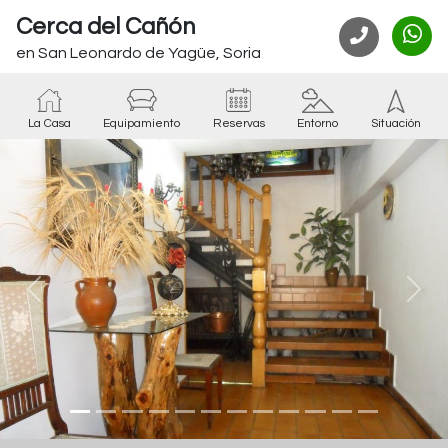
Cerca del Cañón
en San Leonardo de Yagüe, Soria
La Casa
Equipamiento
Reservas
Entorno
Situación
Anterior
Sigu